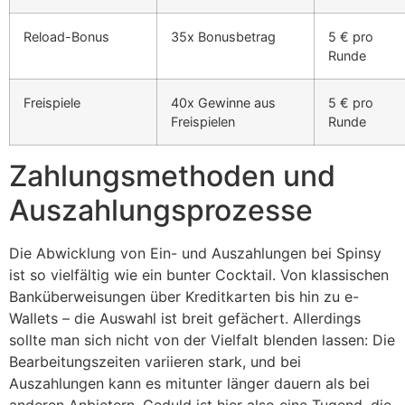
Reload-Bonus
35x Bonusbetrag
5 € pro
Runde
Freispiele
40x Gewinne aus
5 € pro
Freispielen
Runde
Zahlungsmethoden und
Auszahlungsprozesse
Die Abwicklung von Ein- und Auszahlungen bei Spinsy
ist so vielfältig wie ein bunter Cocktail. Von klassischen
Banküberweisungen über Kreditkarten bis hin zu e-
Wallets – die Auswahl ist breit gefächert. Allerdings
sollte man sich nicht von der Vielfalt blenden lassen: Die
Bearbeitungszeiten variieren stark, und bei
Auszahlungen kann es mitunter länger dauern als bei
anderen Anbietern. Geduld ist hier also eine Tugend, die