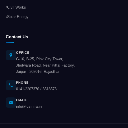
Civil Works
Solar Energy
Contact Us
OFFICE
G-16, B-25, Pink City Tower,
Jhotwara Road, Near Pittal Factory,
Jaipur - 302016, Rajasthan
PHONE
0141-2207376
/
3518573
EMAIL
info@icsinfra.in