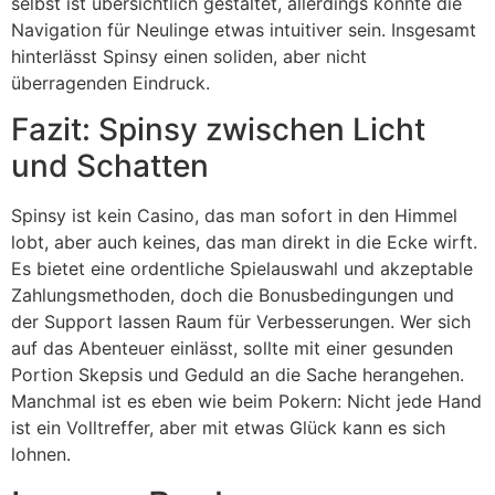
selbst ist übersichtlich gestaltet, allerdings könnte die
Navigation für Neulinge etwas intuitiver sein. Insgesamt
hinterlässt Spinsy einen soliden, aber nicht
überragenden Eindruck.
Fazit: Spinsy zwischen Licht
und Schatten
Spinsy ist kein Casino, das man sofort in den Himmel
lobt, aber auch keines, das man direkt in die Ecke wirft.
Es bietet eine ordentliche Spielauswahl und akzeptable
Zahlungsmethoden, doch die Bonusbedingungen und
der Support lassen Raum für Verbesserungen. Wer sich
auf das Abenteuer einlässt, sollte mit einer gesunden
Portion Skepsis und Geduld an die Sache herangehen.
Manchmal ist es eben wie beim Pokern: Nicht jede Hand
ist ein Volltreffer, aber mit etwas Glück kann es sich
lohnen.