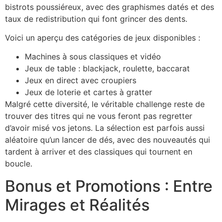
bistrots poussiéreux, avec des graphismes datés et des
taux de redistribution qui font grincer des dents.
Voici un aperçu des catégories de jeux disponibles :
Machines à sous classiques et vidéo
Jeux de table : blackjack, roulette, baccarat
Jeux en direct avec croupiers
Jeux de loterie et cartes à gratter
Malgré cette diversité, le véritable challenge reste de
trouver des titres qui ne vous feront pas regretter
d’avoir misé vos jetons. La sélection est parfois aussi
aléatoire qu’un lancer de dés, avec des nouveautés qui
tardent à arriver et des classiques qui tournent en
boucle.
Bonus et Promotions : Entre
Mirages et Réalités