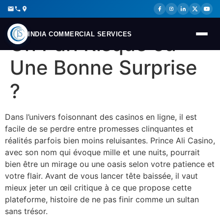
Prince Ali Casino :
INDIA COMMERCIAL SERVICES
Un Pari Risqué ou
Une Bonne Surprise
?
Dans l’univers foisonnant des casinos en ligne, il est
facile de se perdre entre promesses clinquantes et
réalités parfois bien moins reluisantes. Prince Ali Casino,
avec son nom qui évoque mille et une nuits, pourrait
bien être un mirage ou une oasis selon votre patience et
votre flair. Avant de vous lancer tête baissée, il vaut
mieux jeter un œil critique à ce que propose cette
plateforme, histoire de ne pas finir comme un sultan
sans trésor.