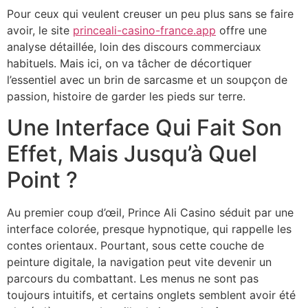
Pour ceux qui veulent creuser un peu plus sans se faire
avoir, le site
princeali-casino-france.app
offre une
analyse détaillée, loin des discours commerciaux
habituels. Mais ici, on va tâcher de décortiquer
l’essentiel avec un brin de sarcasme et un soupçon de
passion, histoire de garder les pieds sur terre.
Une Interface Qui Fait Son
Effet, Mais Jusqu’à Quel
Point ?
Au premier coup d’œil, Prince Ali Casino séduit par une
interface colorée, presque hypnotique, qui rappelle les
contes orientaux. Pourtant, sous cette couche de
peinture digitale, la navigation peut vite devenir un
parcours du combattant. Les menus ne sont pas
toujours intuitifs, et certains onglets semblent avoir été