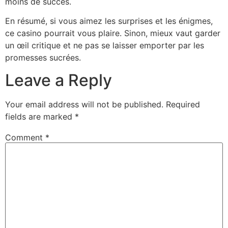
moins de succès.
En résumé, si vous aimez les surprises et les énigmes,
ce casino pourrait vous plaire. Sinon, mieux vaut garder
un œil critique et ne pas se laisser emporter par les
promesses sucrées.
Leave a Reply
Your email address will not be published.
Required
fields are marked
*
Comment
*