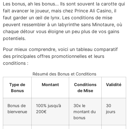
Les bonus, ah les bonus… Ils sont souvent la carotte qui
fait avancer le joueur, mais chez Prince Ali Casino, il
faut garder un œil de lynx. Les conditions de mise
peuvent ressembler à un labyrinthe sans Minotaure, où
chaque détour vous éloigne un peu plus de vos gains
potentiels.
Pour mieux comprendre, voici un tableau comparatif
des principales offres promotionnelles et leurs
conditions :
Résumé des Bonus et Conditions
Type de
Montant
Conditions
Validité
Bonus
de Mise
Bonus de
100% jusqu’à
30x le
30
bienvenue
200€
montant du
jours
bonus