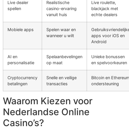
Live dealer
Realistische
Live roulette,
spellen
casino-ervaring
blackjack met
vanuit huis
echte dealers
Mobiele apps
Spelen waar en
Gebruiksvriendelijk
wanneer u wilt
apps voor iOS en
Android
AI en
Spelaanbevelingen
Unieke bonussen
personalisatie
op maat
en spelvoorkeuren
Cryptocurrency
Snelle en veilige
Bitcoin en Ethereu
betalingen
transacties
ondersteuning
Waarom Kiezen voor
Nederlandse Online
Casino’s?