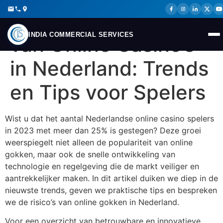
Ontdek de Toekomst
INDIA COMMERCIAL SERVICES
van Online Casino’s
in Nederland: Trends
en Tips voor Spelers
Wist u dat het aantal Nederlandse online casino spelers
in 2023 met meer dan 25% is gestegen? Deze groei
weerspiegelt niet alleen de populariteit van online
gokken, maar ook de snelle ontwikkeling van
technologie en regelgeving die de markt veiliger en
aantrekkelijker maken. In dit artikel duiken we diep in de
nieuwste trends, geven we praktische tips en bespreken
we de risico’s van online gokken in Nederland.
Voor een overzicht van betrouwbare en innovatieve