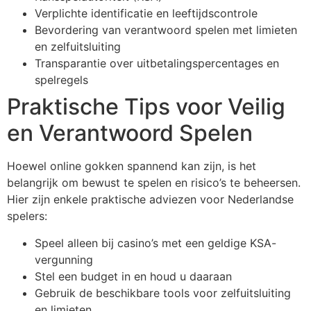
Verplichte identificatie en leeftijdscontrole
Bevordering van verantwoord spelen met limieten
en zelfuitsluiting
Transparantie over uitbetalingspercentages en
spelregels
Praktische Tips voor Veilig
en Verantwoord Spelen
Hoewel online gokken spannend kan zijn, is het
belangrijk om bewust te spelen en risico’s te beheersen.
Hier zijn enkele praktische adviezen voor Nederlandse
spelers:
Speel alleen bij casino’s met een geldige KSA-
vergunning
Stel een budget in en houd u daaraan
Gebruik de beschikbare tools voor zelfuitsluiting
en limieten