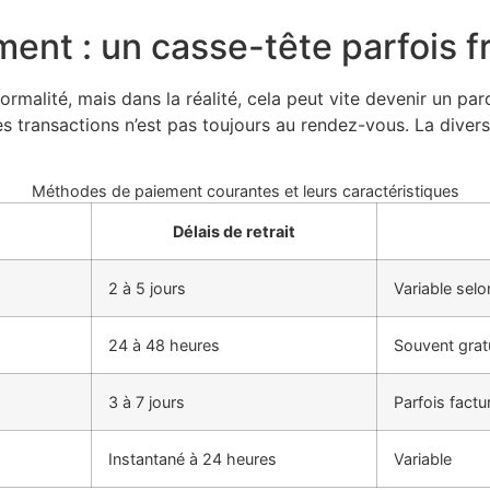
nt : un casse-tête parfois f
ormalité, mais dans la réalité, cela peut vite devenir un par
 des transactions n’est pas toujours au rendez-vous. La divers
Méthodes de paiement courantes et leurs caractéristiques
Délais de retrait
2 à 5 jours
Variable selo
24 à 48 heures
Souvent grat
3 à 7 jours
Parfois factu
Instantané à 24 heures
Variable