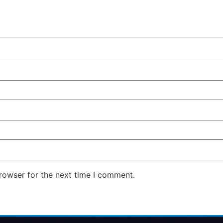
rowser for the next time I comment.