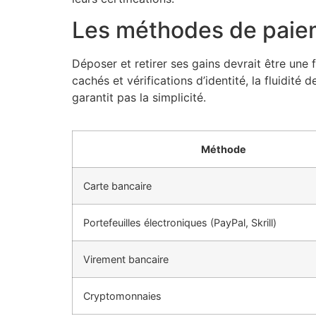
Les méthodes de paieme
Déposer et retirer ses gains devrait être une f
cachés et vérifications d’identité, la fluidité
garantit pas la simplicité.
Méthode
Carte bancaire
Portefeuilles électroniques (PayPal, Skrill)
Virement bancaire
Cryptomonnaies