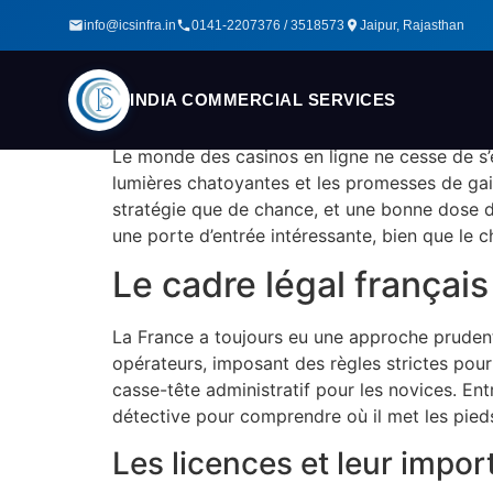
info@icsinfra.in
0141-2207376 / 3518573
Jaipur, Rajasthan
Les subtilités du 
prudence
INDIA COMMERCIAL SERVICES
Le monde des casinos en ligne ne cesse de s’é
lumières chatoyantes et les promesses de gai
stratégie que de chance, et une bonne dose d
une porte d’entrée intéressante, bien que le 
Le cadre légal français
La France a toujours eu une approche prudente
opérateurs, imposant des règles strictes pour 
casse-tête administratif pour les novices. Ent
détective pour comprendre où il met les pied
Les licences et leur impo