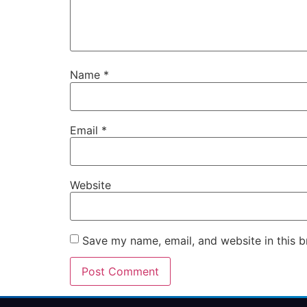
Name
*
Email
*
Website
Save my name, email, and website in this b