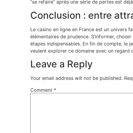
“se refaire” après une série de pertes est déjà 
Conclusion : entre attr
Le casino en ligne en France est un univers f
élémentaires de prudence. S’informer, choisi
étapes indispensables. En fin de compte, le j
veulent explorer ce domaine avec un regard c
Leave a Reply
Your email address will not be published.
Req
Comment
*