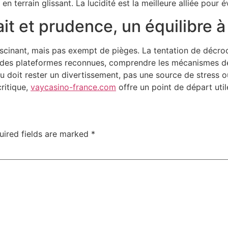
en terrain glissant. La lucidité est la meilleure alliée pour év
ait et prudence, un équilibre à
ascinant, mais pas exempt de pièges. La tentation de décroch
r des plateformes reconnues, comprendre les mécanismes des
eu doit rester un divertissement, pas une source de stress 
ritique,
vaycasino-france.com
offre un point de départ utile
uired fields are marked
*