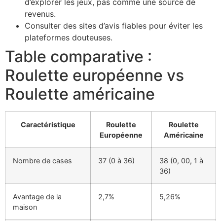
d’explorer les jeux, pas comme une source de
revenus.
Consulter des sites d’avis fiables pour éviter les
plateformes douteuses.
Table comparative :
Roulette européenne vs
Roulette américaine
Caractéristique
Roulette
Roulette
Européenne
Américaine
Nombre de cases
37 (0 à 36)
38 (0, 00, 1 à
36)
Avantage de la
2,7%
5,26%
maison