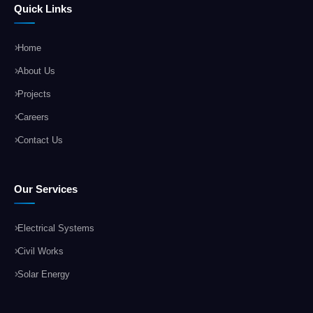
Quick Links
Home
About Us
Projects
Careers
Contact Us
Our Services
Electrical Systems
Civil Works
Solar Energy