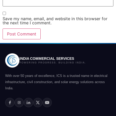
Save my name, email, and website in this browser for
the next time I comment.
INDIA COMMERCIAL SERVICES
POWERING PROGRESS. BUILDING INDIA.
With over 50 years of excellence, ICS is a trusted name in electrical
infrastructure, civil construction, and solar energy solutions across
India.