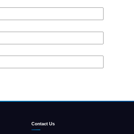
Contact Us