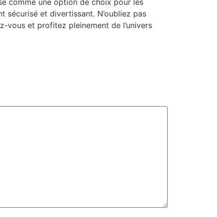
pose comme une option de choix pour les
 sécurisé et divertissant. N’oubliez pas
z-vous et profitez pleinement de l’univers