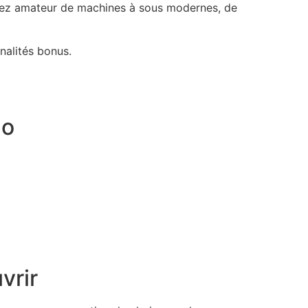
yez amateur de machines à sous modernes, de
nalités bonus.
no
vrir