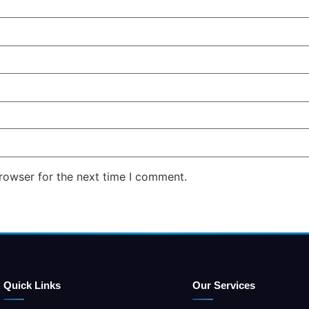
rowser for the next time I comment.
Quick Links
Our Services