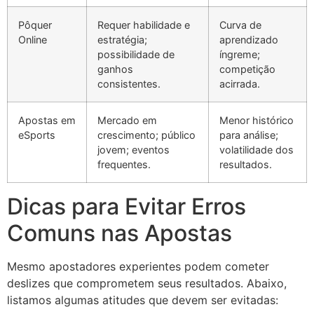
Pôquer
Requer habilidade e
Curva de
Online
estratégia;
aprendizado
possibilidade de
íngreme;
ganhos
competição
consistentes.
acirrada.
Apostas em
Mercado em
Menor histórico
eSports
crescimento; público
para análise;
jovem; eventos
volatilidade dos
frequentes.
resultados.
Dicas para Evitar Erros
Comuns nas Apostas
Mesmo apostadores experientes podem cometer
deslizes que comprometem seus resultados. Abaixo,
listamos algumas atitudes que devem ser evitadas: