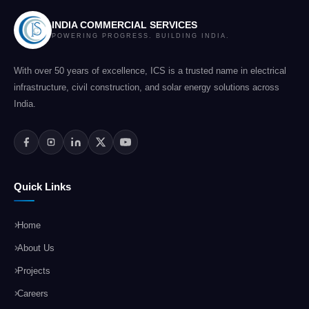
INDIA COMMERCIAL SERVICES
POWERING PROGRESS. BUILDING INDIA.
With over 50 years of excellence, ICS is a trusted name in electrical
infrastructure, civil construction, and solar energy solutions across
India.
Quick Links
Home
About Us
Projects
Careers