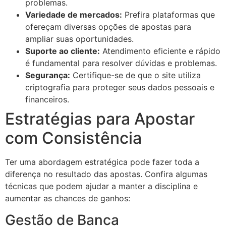
problemas.
Variedade de mercados:
Prefira plataformas que
ofereçam diversas opções de apostas para
ampliar suas oportunidades.
Suporte ao cliente:
Atendimento eficiente e rápido
é fundamental para resolver dúvidas e problemas.
Segurança:
Certifique-se de que o site utiliza
criptografia para proteger seus dados pessoais e
financeiros.
Estratégias para Apostar
com Consistência
Ter uma abordagem estratégica pode fazer toda a
diferença no resultado das apostas. Confira algumas
técnicas que podem ajudar a manter a disciplina e
aumentar as chances de ganhos:
Gestão de Banca