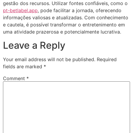
gestão dos recursos. Utilizar fontes confiáveis, como o
pt-betlabel.app
, pode facilitar a jornada, oferecendo
informações valiosas e atualizadas. Com conhecimento
e cautela, é possível transformar o entretenimento em
uma atividade prazerosa e potencialmente lucrativa.
Leave a Reply
Your email address will not be published.
Required
fields are marked
*
Comment
*