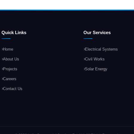
Quick Links
Our Services
Home
Electrical Systems
About Us
Civil Works
Projects
Solar Energy
Careers
Contact Us