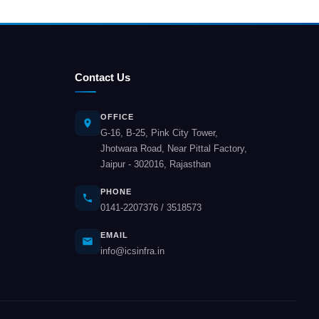
Contact Us
OFFICE
G-16, B-25, Pink City Tower,
Jhotwara Road, Near Pittal Factory,
Jaipur - 302016, Rajasthan
PHONE
0141-2207376
/
3518573
EMAIL
info@icsinfra.in