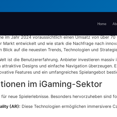
nline-Glücksspiels: Tr
4
Home
Ab
e im Jahr 2024 voraussichtlich einen Umsatz von über 70 M
er Markt entwickelt und wie stark die Nachfrage nach inno
en Blick auf die neuesten Trends, Technologien und Strategie
t ist die Benutzererfahrung. Anbieter investieren massiv in 
 attraktive Designs und einfache Navigation überzeugen. Ein
novative Features und ein umfangreiches Spielangebot besti
tionen im iGaming-Sektor
 für neue Spielerlebnisse. Besonders hervorzuheben sind f
lity (AR):
Diese Technologien ermöglichen immersivere Casi