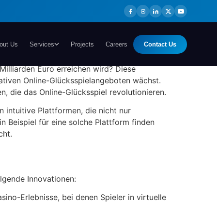
ends und
out Us
Services
Projects
Careers
Contact Us
illiarden Euro erreichen wird? Diese
vativen Online-Glücksspielangeboten wächst.
n, die das Online-Glücksspiel revolutionieren.
intuitive Plattformen, die nicht nur
 Beispiel für eine solche Plattform finden
cht.
olgende Innovationen:
no-Erlebnisse, bei denen Spieler in virtuelle