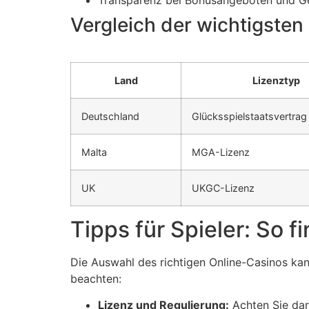
Vergleich der wichtigste
Land
Lizenztyp
Deutschland
Glücksspielstaatsvertrag
Malta
MGA-Lizenz
UK
UKGC-Lizenz
Tipps für Spieler: So 
Die Auswahl des richtigen Online-Casinos kann
beachten:
Lizenz und Regulierung:
Achten Sie dara