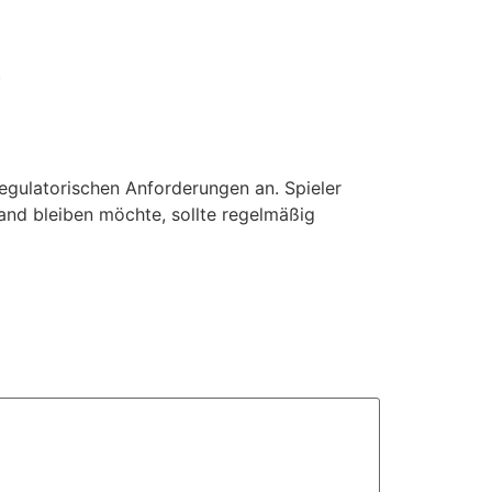
.
egulatorischen Anforderungen an. Spieler
and bleiben möchte, sollte regelmäßig