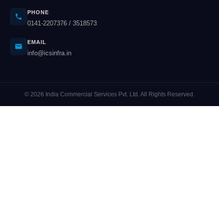
PHONE
0141-2207376
/
3518573
EMAIL
info@icsinfra.in
© 2026 India Commercial Services Pvt. Ltd. All Rights Reserved.