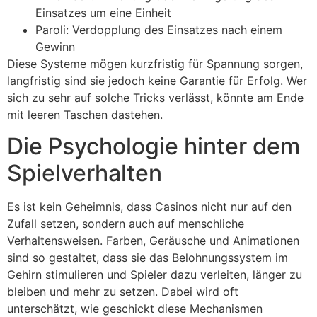
Einsatzes um eine Einheit
Paroli: Verdopplung des Einsatzes nach einem
Gewinn
Diese Systeme mögen kurzfristig für Spannung sorgen,
langfristig sind sie jedoch keine Garantie für Erfolg. Wer
sich zu sehr auf solche Tricks verlässt, könnte am Ende
mit leeren Taschen dastehen.
Die Psychologie hinter dem
Spielverhalten
Es ist kein Geheimnis, dass Casinos nicht nur auf den
Zufall setzen, sondern auch auf menschliche
Verhaltensweisen. Farben, Geräusche und Animationen
sind so gestaltet, dass sie das Belohnungssystem im
Gehirn stimulieren und Spieler dazu verleiten, länger zu
bleiben und mehr zu setzen. Dabei wird oft
unterschätzt, wie geschickt diese Mechanismen