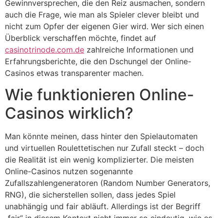
Gewinnversprechen, die den Reiz ausmachen, sondern
auch die Frage, wie man als Spieler clever bleibt und
nicht zum Opfer der eigenen Gier wird. Wer sich einen
Überblick verschaffen möchte, findet auf
casinotrinode.com.de
zahlreiche Informationen und
Erfahrungsberichte, die den Dschungel der Online-
Casinos etwas transparenter machen.
Wie funktionieren Online-
Casinos wirklich?
Man könnte meinen, dass hinter den Spielautomaten
und virtuellen Roulettetischen nur Zufall steckt – doch
die Realität ist ein wenig komplizierter. Die meisten
Online-Casinos nutzen sogenannte
Zufallszahlengeneratoren (Random Number Generators,
RNG), die sicherstellen sollen, dass jedes Spiel
unabhängig und fair abläuft. Allerdings ist der Begriff