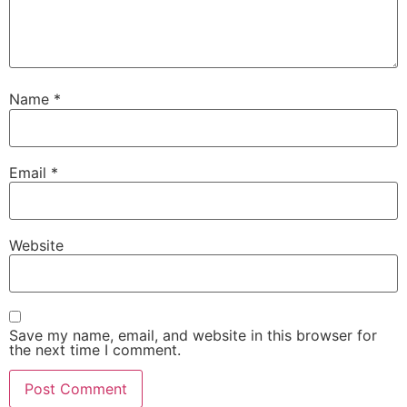
Name
*
Email
*
Website
Save my name, email, and website in this browser for
the next time I comment.