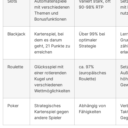
Slots
Automatenspiele
Variiert stark, oft
Setz
mit verschiedenen
90-98% RTP
mit
Themen und
nutz
Bonusfunktionen
Blackjack
Kartenspiel, bei
Über 99% bei
Lern
dem es darum
optimaler
Gru
geht, 21 Punkte zu
Strategie
zäh
erreichen
erla
Roulette
Glücksspiel mit
ca. 97%
Set
einer rotierenden
(europäisches
Auß
Kugel und
Roulette)
höh
verschiedenen
Gew
Wettmöglichkeiten
Poker
Strategisches
Abhängig von
Ver
Kartenspiel gegen
Fähigkeiten
Takt
andere Spieler
Geg