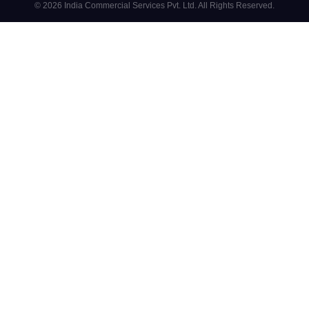
© 2026 India Commercial Services Pvt. Ltd. All Rights Reserved.