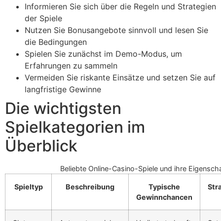
Informieren Sie sich über die Regeln und Strategien
der Spiele
Nutzen Sie Bonusangebote sinnvoll und lesen Sie
die Bedingungen
Spielen Sie zunächst im Demo-Modus, um
Erfahrungen zu sammeln
Vermeiden Sie riskante Einsätze und setzen Sie auf
langfristige Gewinne
Die wichtigsten
Spielkategorien im
Überblick
Beliebte Online-Casino-Spiele und ihre Eigensch
Spieltyp
Beschreibung
Typische
Str
Gewinnchancen