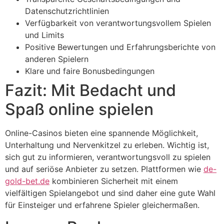
Datenschutzrichtlinien
Verfügbarkeit von verantwortungsvollem Spielen
und Limits
Positive Bewertungen und Erfahrungsberichte von
anderen Spielern
Klare und faire Bonusbedingungen
Fazit: Mit Bedacht und
Spaß online spielen
Online-Casinos bieten eine spannende Möglichkeit,
Unterhaltung und Nervenkitzel zu erleben. Wichtig ist,
sich gut zu informieren, verantwortungsvoll zu spielen
und auf seriöse Anbieter zu setzen. Plattformen wie
de-
gold-bet.de
kombinieren Sicherheit mit einem
vielfältigen Spielangebot und sind daher eine gute Wahl
für Einsteiger und erfahrene Spieler gleichermaßen.