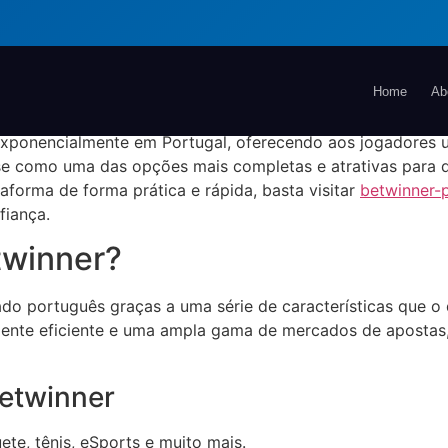
agens de Apostar no B
Home
Ab
exponencialmente em Portugal, oferecendo aos jogadores 
a-se como uma das opções mais completas e atrativas para
taforma de forma prática e rápida, basta visitar
betwinner-
fiança.
twinner?
o português graças a uma série de características que o 
cliente eficiente e uma ampla gama de mercados de apostas
Betwinner
ete, tênis, eSports e muito mais.