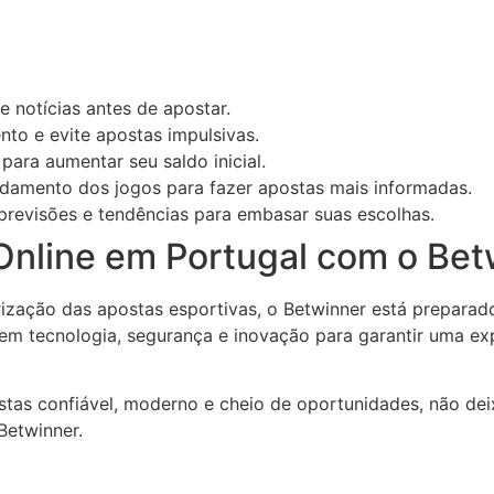
 e notícias antes de apostar.
to e evite apostas impulsivas.
para aumentar seu saldo inicial.
amento dos jogos para fazer apostas mais informadas.
previsões e tendências para embasar suas escolhas.
Online em Portugal com o Bet
zação das apostas esportivas, o Betwinner está preparad
em tecnologia, segurança e inovação para garantir uma exp
tas confiável, moderno e cheio de oportunidades, não de
Betwinner.