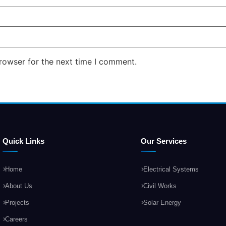
rowser for the next time I comment.
Quick Links
Our Services
Home
Electrical Systems
About Us
Civil Works
Projects
Solar Energy
Careers