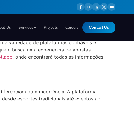
etwinner em
out Us
Services
Projects
Careers
Contact Us
uma variedade de plataformas confiáveis e
 quem busca uma experiência de apostas
pt.app
, onde encontrará todas as informações
diferenciam da concorrência. A plataforma
, desde esportes tradicionais até eventos ao