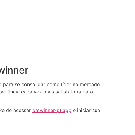
winner
o para se consolidar como líder no mercado
eriência cada vez mais satisfatória para
ixe de acessar
betwinner-pt.app
e iniciar sua