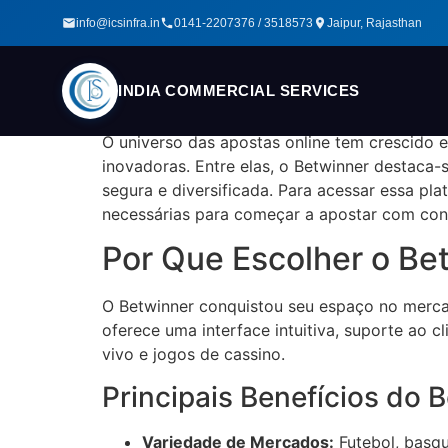
info@icsinfra.in
0141-2207376 / 3518573
Jaipur, Rajasthan
Descubra as Vant
Portugal
INDIA COMMERCIAL SERVICES
O universo das apostas online tem crescido 
inovadoras. Entre elas, o Betwinner destac
segura e diversificada. Para acessar essa pla
necessárias para começar a apostar com con
Por Que Escolher o Be
O Betwinner conquistou seu espaço no mercad
oferece uma interface intuitiva, suporte ao 
vivo e jogos de cassino.
Principais Benefícios do 
Variedade de Mercados:
Futebol, basqu