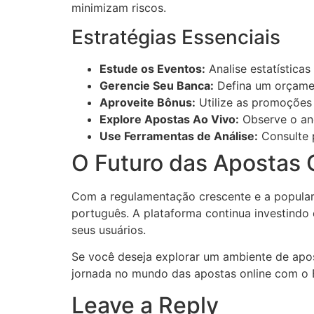
minimizam riscos.
Estratégias Essenciais
Estude os Eventos:
Analise estatísticas
Gerencie Seu Banca:
Defina um orçamen
Aproveite Bônus:
Utilize as promoções 
Explore Apostas Ao Vivo:
Observe o and
Use Ferramentas de Análise:
Consulte 
O Futuro das Apostas 
Com a regulamentação crescente e a populari
português. A plataforma continua investindo 
seus usuários.
Se você deseja explorar um ambiente de apos
jornada no mundo das apostas online com o 
Leave a Reply