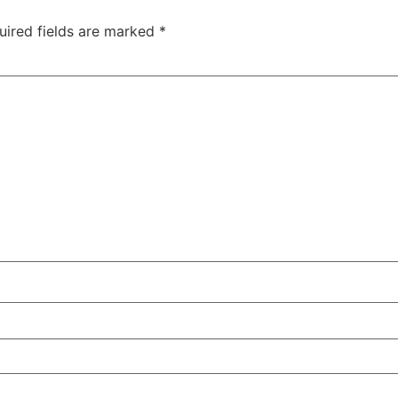
uired fields are marked
*