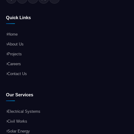
Quick Links
Home
About Us
Projects
Careers
Contact Us
Our Services
Electrical Systems
Civil Works
Solar Energy