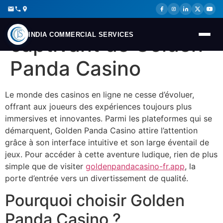
Découvrez l’univers
INDIA COMMERCIAL SERVICES
captivant de Golden
Panda Casino
Le monde des casinos en ligne ne cesse d’évoluer,
offrant aux joueurs des expériences toujours plus
immersives et innovantes. Parmi les plateformes qui se
démarquent, Golden Panda Casino attire l’attention
grâce à son interface intuitive et son large éventail de
jeux. Pour accéder à cette aventure ludique, rien de plus
simple que de visiter
goldenpandacasino-fr.app
, la
porte d’entrée vers un divertissement de qualité.
Pourquoi choisir Golden
Panda Casino ?