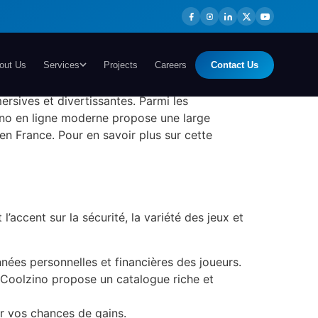
Révolutionnaire
out Us
Services
Projects
Careers
Contact Us
rsives et divertissantes. Parmi les
ino en ligne moderne propose une large
en France. Pour en savoir plus sur cette
’accent sur la sécurité, la variété des jeux et
ées personnelles et financières des joueurs.
, Coolzino propose un catalogue riche et
r vos chances de gains.