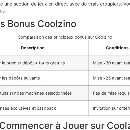
 une section de jeux en direct avec de vrais croupiers. Vou
us.
s Bonus Coolzino
Comparaison des principaux bonus sur Coolzino
Description
Conditions
 le premier dépôt + tours gratuits
Mise x30 avant retr
 les dépôts suivants
Mise x25 avant retr
tuits sur des machines sélectionnées
Pas de mise requis
ses exclusives et cashback
Invitation sur critèr
 Commencer à Jouer sur Coolz