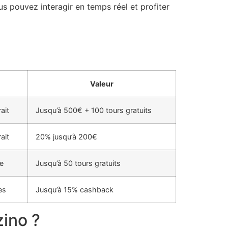
s pouvez interagir en temps réel et profiter
Valeur
ait
Jusqu’à 500€ + 100 tours gratuits
ait
20% jusqu’à 200€
e
Jusqu’à 50 tours gratuits
es
Jusqu’à 15% cashback
ino ?