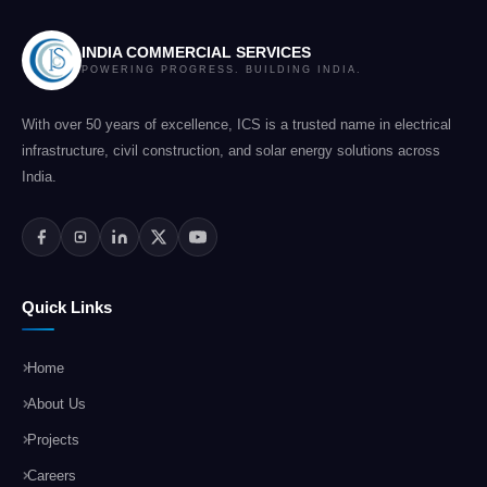
INDIA COMMERCIAL SERVICES
POWERING PROGRESS. BUILDING INDIA.
With over 50 years of excellence, ICS is a trusted name in electrical
infrastructure, civil construction, and solar energy solutions across
India.
Quick Links
Home
About Us
Projects
Careers