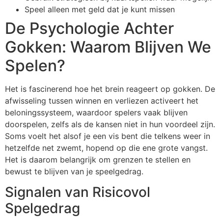
Speel alleen met geld dat je kunt missen
De Psychologie Achter
Gokken: Waarom Blijven We
Spelen?
Het is fascinerend hoe het brein reageert op gokken. De
afwisseling tussen winnen en verliezen activeert het
beloningssysteem, waardoor spelers vaak blijven
doorspelen, zelfs als de kansen niet in hun voordeel zijn.
Soms voelt het alsof je een vis bent die telkens weer in
hetzelfde net zwemt, hopend op die ene grote vangst.
Het is daarom belangrijk om grenzen te stellen en
bewust te blijven van je speelgedrag.
Signalen van Risicovol
Spelgedrag