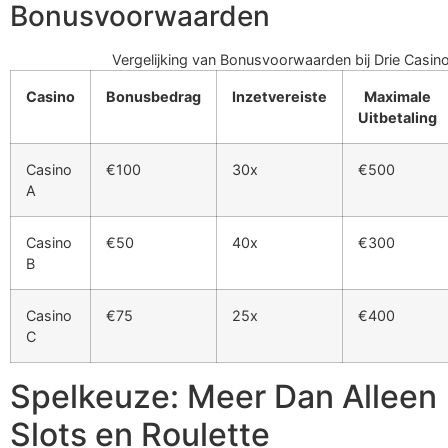
Bonusvoorwaarden
Vergelijking van Bonusvoorwaarden bij Drie Casino
Casino
Bonusbedrag
Inzetvereiste
Maximale
Uitbetaling
Casino
€100
30x
€500
A
Casino
€50
40x
€300
B
Casino
€75
25x
€400
C
Spelkeuze: Meer Dan Alleen
Slots en Roulette