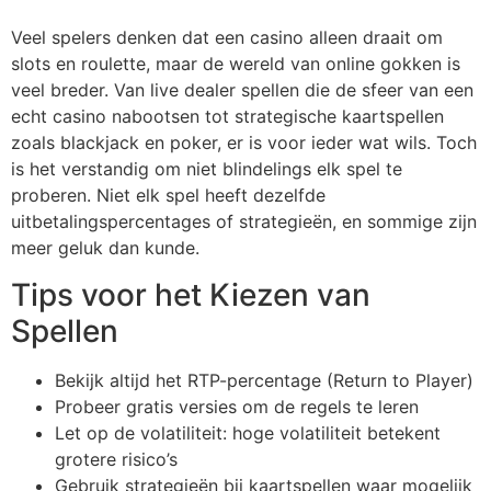
Veel spelers denken dat een casino alleen draait om
slots en roulette, maar de wereld van online gokken is
veel breder. Van live dealer spellen die de sfeer van een
echt casino nabootsen tot strategische kaartspellen
zoals blackjack en poker, er is voor ieder wat wils. Toch
is het verstandig om niet blindelings elk spel te
proberen. Niet elk spel heeft dezelfde
uitbetalingspercentages of strategieën, en sommige zijn
meer geluk dan kunde.
Tips voor het Kiezen van
Spellen
Bekijk altijd het RTP-percentage (Return to Player)
Probeer gratis versies om de regels te leren
Let op de volatiliteit: hoge volatiliteit betekent
grotere risico’s
Gebruik strategieën bij kaartspellen waar mogelijk