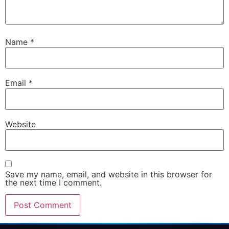
Name
*
Email
*
Website
Save my name, email, and website in this browser for
the next time I comment.