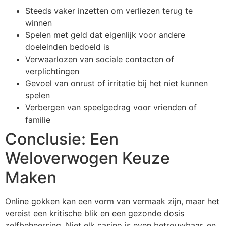
Steeds vaker inzetten om verliezen terug te
winnen
Spelen met geld dat eigenlijk voor andere
doeleinden bedoeld is
Verwaarlozen van sociale contacten of
verplichtingen
Gevoel van onrust of irritatie bij het niet kunnen
spelen
Verbergen van speelgedrag voor vrienden of
familie
Conclusie: Een
Weloverwogen Keuze
Maken
Online gokken kan een vorm van vermaak zijn, maar het
vereist een kritische blik en een gezonde dosis
zelfbeheersing. Niet elk casino is even betrouwbaar, en