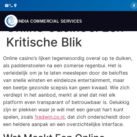
De Wereld van
INDIA COMMERCIAL SERVICES
Online Casino’s: Een
Kritische Blik
Online casino’s lijken tegenwoordig overal op te duiken,
als paddenstoelen na een zomerse regenbui. Het is
verleidelijk om je te laten meeslepen door de beloftes
van snelle winsten en eindeloze entertainment, maar
een beetje gezonde scepsis kan geen kwaad. Wie zich
verdiept in het aanbod, merkt al snel dat niet elk
platform even transparant of betrouwbaar is. Gelukkig
zijn er plekken waar je wél met een gerust hart kunt
spelen, zoals
1redwin.co.nl
, dat zich onderscheidt door
een heldere aanpak en een overzichtelijke interface.