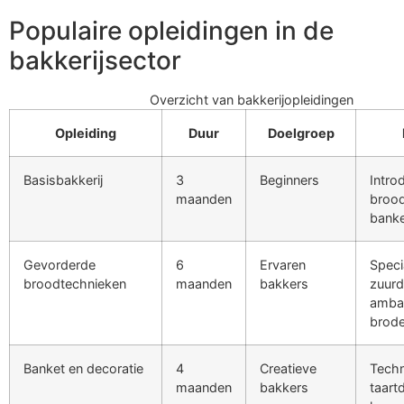
Populaire opleidingen in de
bakkerijsector
Overzicht van bakkerijopleidingen
Opleiding
Duur
Doelgroep
Basisbakkerij
3
Beginners
Introd
maanden
brood
banke
Gevorderde
6
Ervaren
Specia
broodtechnieken
maanden
bakkers
zuur
ambac
brod
Banket en decoratie
4
Creatieve
Techn
maanden
bakkers
taart