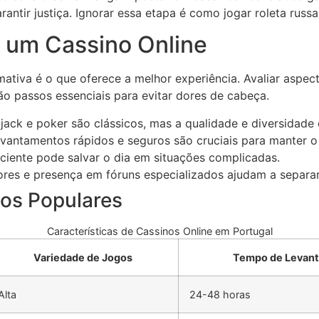
antir justiça. Ignorar essa etapa é como jogar roleta russ
r um Cassino Online
ativa é o que oferece a melhor experiência. Avaliar aspe
ão passos essenciais para evitar dores de cabeça.
kjack e poker são clássicos, mas a qualidade e diversidade 
vantamentos rápidos e seguros são cruciais para manter o 
iente pode salvar o dia em situações complicadas.
res e presença em fóruns especializados ajudam a separar 
os Populares
Características de Cassinos Online em Portugal
Variedade de Jogos
Tempo de Levan
Alta
24-48 horas