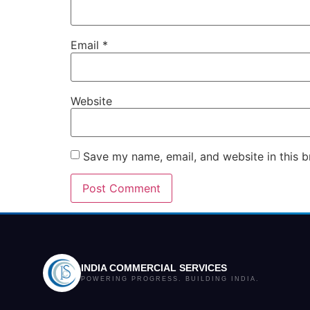
Email
*
Website
Save my name, email, and website in this b
INDIA COMMERCIAL SERVICES
POWERING PROGRESS. BUILDING INDIA.