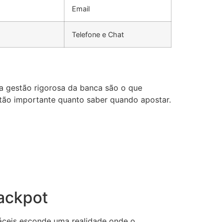
Email
Telefone e Chat
ma gestão rigorosa da banca são o que
tão importante quanto saber quando apostar.
ackpot
fáceis esconde uma realidade onde o