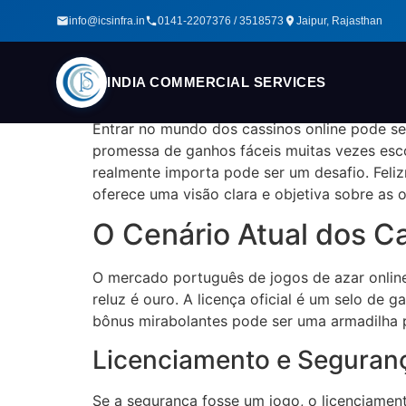
info@icsinfra.in
0141-2207376 / 3518573
Jaipur, Rajasthan
Como Navegar no 
Portugal
INDIA COMMERCIAL SERVICES
Entrar no mundo dos cassinos online pode ser
promessa de ganhos fáceis muitas vezes esc
realmente importa pode ser um desafio. Feliz
oferece uma visão clara e objetiva sobre as
O Cenário Atual dos C
O mercado português de jogos de azar online
reluz é ouro. A licença oficial é um selo de 
bônus mirabolantes pode ser uma armadilha p
Licenciamento e Seguran
Se a segurança fosse um jogo, o licenciamen