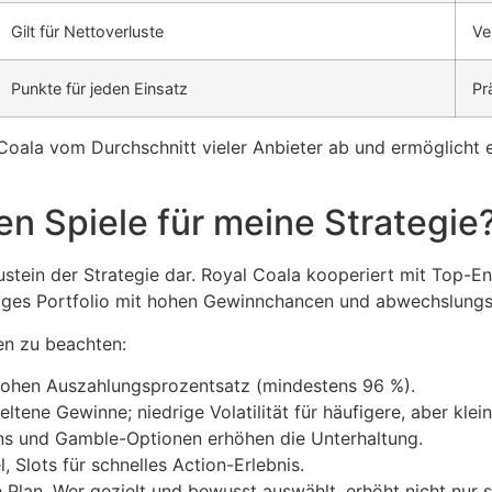
Gilt für Nettoverluste
Ve
Punkte für jeden Einsatz
Pr
 Coala vom Durchschnitt vieler Anbieter ab und ermöglicht 
en Spiele für meine Strategie
austein der Strategie dar. Royal Coala kooperiert mit Top-
ältiges Portfolio mit hohen Gewinnchancen und abwechslung
en zu beachten:
hohen Auszahlungsprozentsatz (mindestens 96 %).
 seltene Gewinne; niedrige Volatilität für häufigere, aber kl
pins und Gamble-Optionen erhöhen die Unterhaltung.
l, Slots für schnelles Action-Erlebnis.
ne Plan. Wer gezielt und bewusst auswählt, erhöht nicht nu