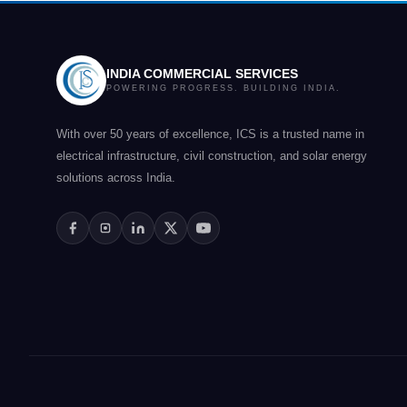
INDIA COMMERCIAL SERVICES
POWERING PROGRESS. BUILDING INDIA.
With over 50 years of excellence, ICS is a trusted name in
electrical infrastructure, civil construction, and solar energy
solutions across India.