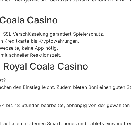
 Coala Casino
a, SSL-Verschlüsselung garantiert Spielerschutz.
n Kreditkarte bis Kryptowährungen.
Webseite, keine App nötig.
it schneller Reaktionszeit.
 Royal Coala Casino
et?
achen den Einstieg leicht. Zudem bieten Boni einen guten St
24 bis 48 Stunden bearbeitet, abhängig von der gewählten
uft auf allen modernen Smartphones und Tablets einwandfrei