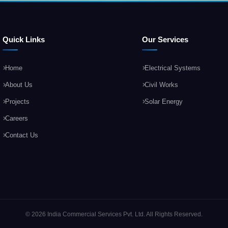
Quick Links
Our Services
Home
Electrical Systems
About Us
Civil Works
Projects
Solar Energy
Careers
Contact Us
© 2026 India Commercial Services Pvt. Ltd. All Rights Reserved.