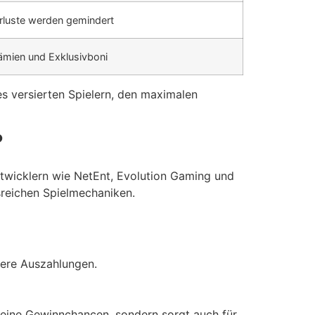
rluste werden gemindert
ämien und Exklusivboni
es versierten Spielern, den maximalen
?
Entwicklern wie NetEnt, Evolution Gaming und
sreichen Spielmechaniken.
einere Auszahlungen.
r seine Gewinnchancen, sondern sorgt auch für