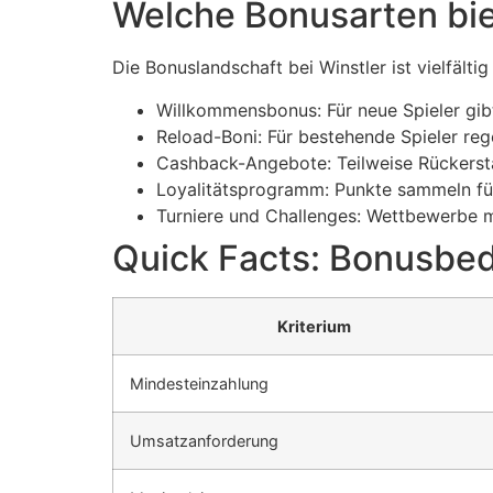
Welche Bonusarten bie
Die Bonuslandschaft bei Winstler ist vielfälti
Willkommensbonus: Für neue Spieler gib
Reload-Boni: Für bestehende Spieler re
Cashback-Angebote: Teilweise Rückersta
Loyalitätsprogramm: Punkte sammeln für
Turniere und Challenges: Wettbewerbe m
Quick Facts: Bonusbed
Kriterium
Mindesteinzahlung
Umsatzanforderung