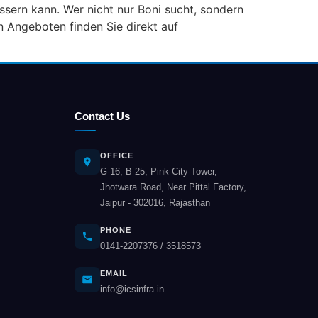
essern kann. Wer nicht nur Boni sucht, sondern
en Angeboten finden Sie direkt auf
Contact Us
OFFICE
G-16, B-25, Pink City Tower,
Jhotwara Road, Near Pittal Factory,
Jaipur - 302016, Rajasthan
PHONE
0141-2207376
/
3518573
EMAIL
info@icsinfra.in