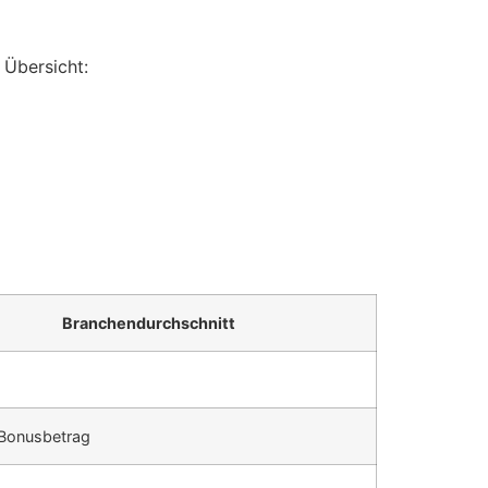
 Übersicht:
Branchendurchschnitt
Bonusbetrag