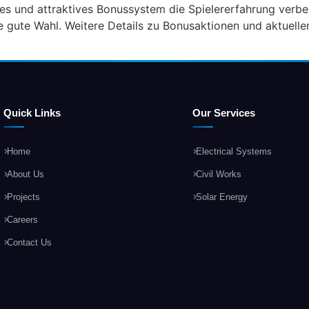
entes und attraktives Bonussystem die Spielererfahrung verb
ine gute Wahl. Weitere Details zu Bonusaktionen und aktuell
Quick Links
Our Services
Home
Electrical Systems
About Us
Civil Works
Projects
Solar Energy
Careers
Contact Us