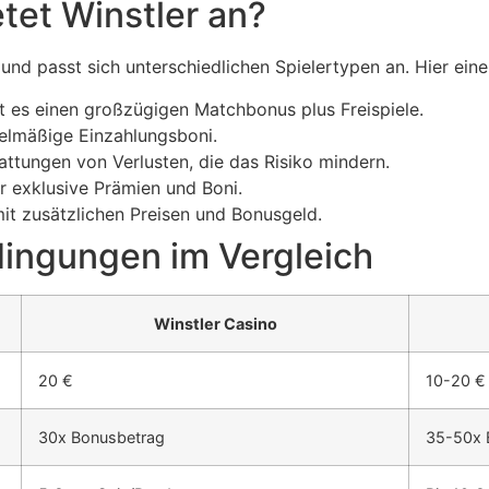
tet Winstler an?
g und passt sich unterschiedlichen Spielertypen an. Hier eine
t es einen großzügigen Matchbonus plus Freispiele.
gelmäßige Einzahlungsboni.
ttungen von Verlusten, die das Risiko mindern.
 exklusive Prämien und Boni.
it zusätzlichen Preisen und Bonusgeld.
ingungen im Vergleich
Winstler Casino
20 €
10-20 €
30x Bonusbetrag
35-50x 