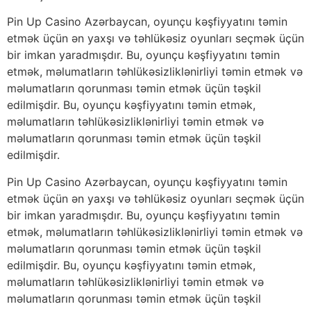
Pin Up Casino Azərbaycan, oyunçu kəşfiyyatını təmin
etmək üçün ən yaxşı və təhlükəsiz oyunları seçmək üçün
bir imkan yaradmışdır. Bu, oyunçu kəşfiyyatını təmin
etmək, məlumatların təhlükəsizliklənirliyi təmin etmək və
məlumatların qorunması təmin etmək üçün təşkil
edilmişdir. Bu, oyunçu kəşfiyyatını təmin etmək,
məlumatların təhlükəsizliklənirliyi təmin etmək və
məlumatların qorunması təmin etmək üçün təşkil
edilmişdir.
Pin Up Casino Azərbaycan, oyunçu kəşfiyyatını təmin
etmək üçün ən yaxşı və təhlükəsiz oyunları seçmək üçün
bir imkan yaradmışdır. Bu, oyunçu kəşfiyyatını təmin
etmək, məlumatların təhlükəsizliklənirliyi təmin etmək və
məlumatların qorunması təmin etmək üçün təşkil
edilmişdir. Bu, oyunçu kəşfiyyatını təmin etmək,
məlumatların təhlükəsizliklənirliyi təmin etmək və
məlumatların qorunması təmin etmək üçün təşkil