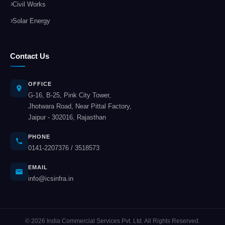
Civil Works
Solar Energy
Contact Us
OFFICE
G-16, B-25, Pink City Tower,
Jhotwara Road, Near Pittal Factory,
Jaipur - 302016, Rajasthan
PHONE
0141-2207376
/
3518573
EMAIL
info@icsinfra.in
© 2026 India Commercial Services Pvt. Ltd. All Rights Reserved.