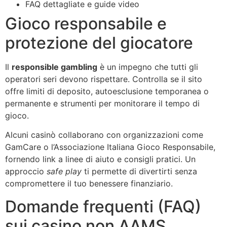
FAQ dettagliate e guide video
Gioco responsabile e
protezione del giocatore
Il
responsible gambling
è un impegno che tutti gli
operatori seri devono rispettare. Controlla se il sito
offre limiti di deposito, autoesclusione temporanea o
permanente e strumenti per monitorare il tempo di
gioco.
Alcuni casinò collaborano con organizzazioni come
GamCare o l’Associazione Italiana Gioco Responsabile,
fornendo link a linee di aiuto e consigli pratici. Un
approccio
safe play
ti permette di divertirti senza
compromettere il tuo benessere finanziario.
Domande frequenti (FAQ)
sui casino non AAMS