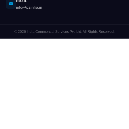
EMAIL
info@icsinfra.in
© 2026 India Commercial Services Pvt. Ltd. All Rights Reserved.