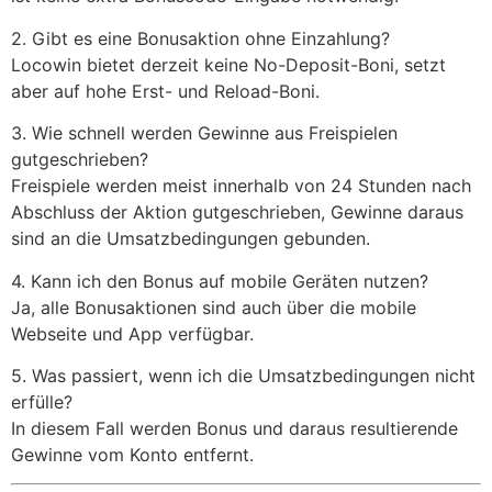
2. Gibt es eine Bonusaktion ohne Einzahlung?
Locowin bietet derzeit keine No-Deposit-Boni, setzt
aber auf hohe Erst- und Reload-Boni.
3. Wie schnell werden Gewinne aus Freispielen
gutgeschrieben?
Freispiele werden meist innerhalb von 24 Stunden nach
Abschluss der Aktion gutgeschrieben, Gewinne daraus
sind an die Umsatzbedingungen gebunden.
4. Kann ich den Bonus auf mobile Geräten nutzen?
Ja, alle Bonusaktionen sind auch über die mobile
Webseite und App verfügbar.
5. Was passiert, wenn ich die Umsatzbedingungen nicht
erfülle?
In diesem Fall werden Bonus und daraus resultierende
Gewinne vom Konto entfernt.