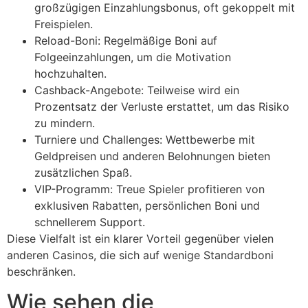
großzügigen Einzahlungsbonus, oft gekoppelt mit
Freispielen.
Reload-Boni: Regelmäßige Boni auf
Folgeeinzahlungen, um die Motivation
hochzuhalten.
Cashback-Angebote: Teilweise wird ein
Prozentsatz der Verluste erstattet, um das Risiko
zu mindern.
Turniere und Challenges: Wettbewerbe mit
Geldpreisen und anderen Belohnungen bieten
zusätzlichen Spaß.
VIP-Programm: Treue Spieler profitieren von
exklusiven Rabatten, persönlichen Boni und
schnellerem Support.
Diese Vielfalt ist ein klarer Vorteil gegenüber vielen
anderen Casinos, die sich auf wenige Standardboni
beschränken.
Wie sehen die