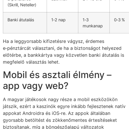
(Skrill, Neteller)
Banki átutalás
1‑2 nap
1‑3
0‑3 %
munkanap
Ha a leggyorsabb kifizetésre vágysz, érdemes
e‑pénztárcát választani, de ha a biztonságot helyezed
előtérbe, a bankkártya vagy közvetlen banki átutalás is
megfelelő választás lehet.
Mobil és asztali élmény –
app vagy web?
A magyar játékosok nagy része a mobil eszközökön
játszik, ezért a kaszinók egyre inkább fejlesztenek natív
appokat Androidra és iOS‑re. Az appok általában
gyorsabb betöltést és zökkenőmentes értesítéseket
biztosítanak, míg a böngészőalapú változatok