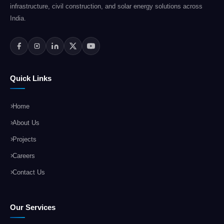
infrastructure, civil construction, and solar energy solutions across
India.
Quick Links
Home
About Us
Projects
Careers
Contact Us
Our Services