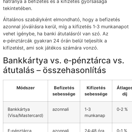
hátránya a befizetés és a kifizetés gyorsasága
tekintetében.
Általános szabályként elmondható, hogy a befizetés
azonnal jóváírásra kerül, míg a kifizetés 1‑3 munkanapot
vehet igénybe, ha banki átutalásról van szó. Az
e‑pénztárcák gyakran 24 órán belül teljesítik a
kifizetést, ami sok játékos számára vonzó.
Bankkártya vs. e‑pénztárca vs.
átutalás – összehasonlítás
Módszer
Befizetés
Kifizetés
Átlago
sebessége
sebessége
díj
Bankkártya
azonnali
1‑3
0‑2 %
(Visa/Mastercard)
munkanap
E‑pénztárca
azonnali
24‑48 óra
0‑1 %