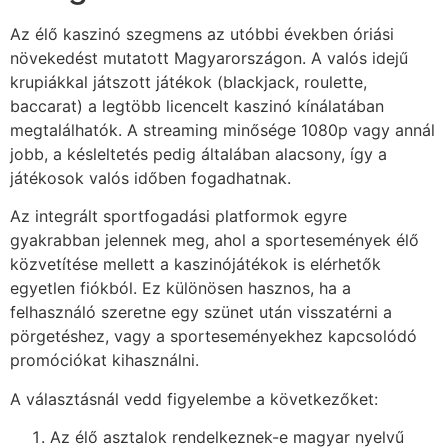
Az élő kaszinó szegmens az utóbbi években óriási
növekedést mutatott Magyarországon. A valós idejű
krupiákkal játszott játékok (blackjack, roulette,
baccarat) a legtöbb licencelt kaszinó kínálatában
megtalálhatók. A streaming minősége 1080p vagy annál
jobb, a késleltetés pedig általában alacsony, így a
játékosok valós időben fogadhatnak.
Az integrált sportfogadási platformok egyre
gyakrabban jelennek meg, ahol a sportesemények élő
közvetítése mellett a kaszinójátékok is elérhetők
egyetlen fiókból. Ez különösen hasznos, ha a
felhasználó szeretne egy szünet után visszatérni a
pörgetéshez, vagy a sporteseményekhez kapcsolódó
promóciókat kihasználni.
A választásnál vedd figyelembe a következőket:
Az élő asztalok rendelkeznek-e magyar nyelvű