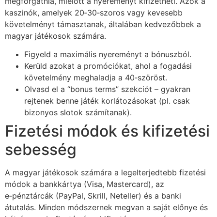
megforgatnia, mielőtt a nyereményt kifizetheti. Azok a
kaszinók, amelyek 20‑30‑szoros vagy kevesebb
követelményt támasztanak, általában kedvezőbbek a
magyar játékosok számára.
Figyeld a maximális nyereményt a bónuszból.
Kerüld azokat a promóciókat, ahol a fogadási
követelmény meghaladja a 40‑szöröst.
Olvasd el a “bonus terms” szekciót – gyakran
rejtenek benne játék korlátozásokat (pl. csak
bizonyos slotok számítanak).
Fizetési módok és kifizetési
sebesség
A magyar játékosok számára a legelterjedtebb fizetési
módok a bankkártya (Visa, Mastercard), az
e‑pénztárcák (PayPal, Skrill, Neteller) és a banki
átutalás. Minden módszernek megvan a saját előnye és