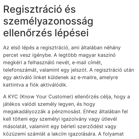
Regisztráció és
személyazonosság
ellenőrzés lépései
Az első lépés a regisztráció, ami általában néhány
percet vesz igénybe. A legtöbb magyar kaszinó
megkéri a felhasználó nevét, e‑mail címét,
telefonszámát, valamint egy jelszót. A regisztráció után
egy aktiváló linket küldenek az e‑mailre, amelyre
kattintva a fiók aktiválódik.
A KYC (Know Your Customer) ellenőrzés célja, hogy a
játékos valódi személy legyen, és hogy
megakadályozzák a pénzmosást. Ehhez általában fel
kell tölteni egy személyi igazolvány vagy útlevél
másolatát, valamint egy bérleti szerződést vagy
közüzemi számlát a lakcím igazolására. A folyamat