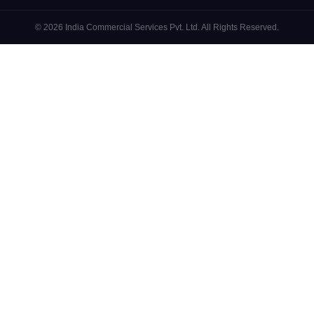
© 2026 India Commercial Services Pvt. Ltd. All Rights Reserved.