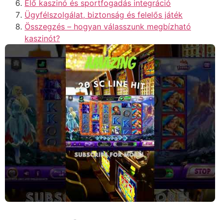
Élő kaszinó és sportfogadás integráció
Ügyfélszolgálat, biztonság és felelős játék
Összegzés – hogyan válasszunk megbízható
kaszinót?