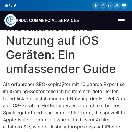
HotBet App
INDIA COMMERCIAL SERVICES
Installation und
Nutzung auf iOS
Geräten: Ein
umfassender Guide
Als erfahrener SEO-Kopiraÿter mit 10 Jahren Expertise
im iGaming-Sektor teile ich heute einen detaillierten
Überblick zur Installation und Nutzung der HotBet App
auf iOS-Geräten. HotBet überzeugt durch ein breites
Spielangebot und eine mobile Plattform, die speziell für
Apple-Nutzer optimiert wurde. In diesem Artikel
erfahren Sie, wie der Installationsprozess auf iPhone