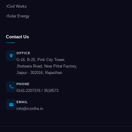
Civil Works
Solar Energy
Contact Us
OFFICE
G-16, B-25, Pink City Tower,
Jhotwara Road, Near Pittal Factory,
Jaipur - 302016, Rajasthan
PHONE
0141-2207376
/
3518573
EMAIL
info@icsinfra.in