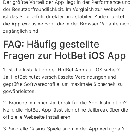
Der größte Vorteil der App liegt in der Performance und
der Benutzerfreundlichkeit. Im Vergleich zur Webseite
ist das Spielgefühl direkter und stabiler. Zudem bietet
die App exklusive Boni, die in der Browser-Variante nicht
zugänglich sind.
FAQ: Häufig gestellte
Fragen zur HotBet iOS App
1. Ist die Installation der HotBet App auf iOS sicher?
Ja, HotBet nutzt verschlüsselte Verbindungen und
geprüfte Softwareprofile, um maximale Sicherheit zu
gewährleisten.
2. Brauche ich einen Jailbreak für die App-Installation?
Nein, die HotBet App lässt sich ohne Jailbreak über die
offizielle Webseite installieren.
3. Sind alle Casino-Spiele auch in der App verfügbar?