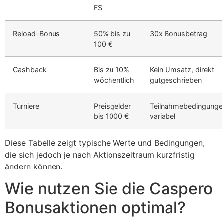
FS
Reload-Bonus
50% bis zu
30x Bonusbetrag
100 €
Cashback
Bis zu 10%
Kein Umsatz, direkt
wöchentlich
gutgeschrieben
Turniere
Preisgelder
Teilnahmebedingung
bis 1000 €
variabel
Diese Tabelle zeigt typische Werte und Bedingungen,
die sich jedoch je nach Aktionszeitraum kurzfristig
ändern können.
Wie nutzen Sie die Caspero
Bonusaktionen optimal?