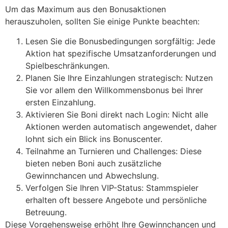
Um das Maximum aus den Bonusaktionen
herauszuholen, sollten Sie einige Punkte beachten:
Lesen Sie die Bonusbedingungen sorgfältig: Jede
Aktion hat spezifische Umsatzanforderungen und
Spielbeschränkungen.
Planen Sie Ihre Einzahlungen strategisch: Nutzen
Sie vor allem den Willkommensbonus bei Ihrer
ersten Einzahlung.
Aktivieren Sie Boni direkt nach Login: Nicht alle
Aktionen werden automatisch angewendet, daher
lohnt sich ein Blick ins Bonuscenter.
Teilnahme an Turnieren und Challenges: Diese
bieten neben Boni auch zusätzliche
Gewinnchancen und Abwechslung.
Verfolgen Sie Ihren VIP-Status: Stammspieler
erhalten oft bessere Angebote und persönliche
Betreuung.
Diese Vorgehensweise erhöht Ihre Gewinnchancen und