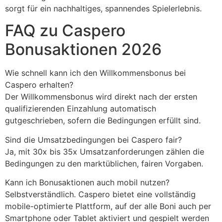
sorgt für ein nachhaltiges, spannendes Spielerlebnis.
FAQ zu Caspero
Bonusaktionen 2026
Wie schnell kann ich den Willkommensbonus bei
Caspero erhalten?
Der Willkommensbonus wird direkt nach der ersten
qualifizierenden Einzahlung automatisch
gutgeschrieben, sofern die Bedingungen erfüllt sind.
Sind die Umsatzbedingungen bei Caspero fair?
Ja, mit 30x bis 35x Umsatzanforderungen zählen die
Bedingungen zu den marktüblichen, fairen Vorgaben.
Kann ich Bonusaktionen auch mobil nutzen?
Selbstverständlich. Caspero bietet eine vollständig
mobile-optimierte Plattform, auf der alle Boni auch per
Smartphone oder Tablet aktiviert und gespielt werden