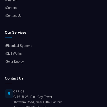
Careers
Contact Us
Our Services
Electrical Systems
Civil Works
Solar Energy
Contact Us
OFFICE
G-16, B-25, Pink City Tower,
Jhotwara Road, Near Pittal Factory,