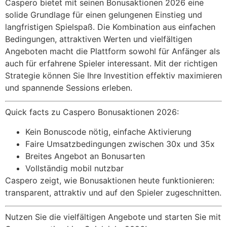
Caspero bietet mit seinen Bonusaktionen 2026 eine
solide Grundlage für einen gelungenen Einstieg und
langfristigen Spielspaß. Die Kombination aus einfachen
Bedingungen, attraktiven Werten und vielfältigen
Angeboten macht die Plattform sowohl für Anfänger als
auch für erfahrene Spieler interessant. Mit der richtigen
Strategie können Sie Ihre Investition effektiv maximieren
und spannende Sessions erleben.
Quick facts zu Caspero Bonusaktionen 2026:
Kein Bonuscode nötig, einfache Aktivierung
Faire Umsatzbedingungen zwischen 30x und 35x
Breites Angebot an Bonusarten
Vollständig mobil nutzbar
Caspero zeigt, wie Bonusaktionen heute funktionieren:
transparent, attraktiv und auf den Spieler zugeschnitten.
Nutzen Sie die vielfältigen Angebote und starten Sie mit