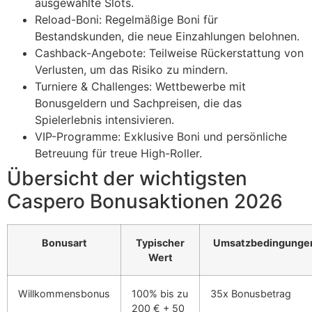
ausgewählte Slots.
Reload-Boni: Regelmäßige Boni für
Bestandskunden, die neue Einzahlungen belohnen.
Cashback-Angebote: Teilweise Rückerstattung von
Verlusten, um das Risiko zu mindern.
Turniere & Challenges: Wettbewerbe mit
Bonusgeldern und Sachpreisen, die das
Spielerlebnis intensivieren.
VIP-Programme: Exklusive Boni und persönliche
Betreuung für treue High-Roller.
Übersicht der wichtigsten
Caspero Bonusaktionen 2026
Bonusart
Typischer
Umsatzbedingunge
Wert
Willkommensbonus
100% bis zu
35x Bonusbetrag
200 € + 50