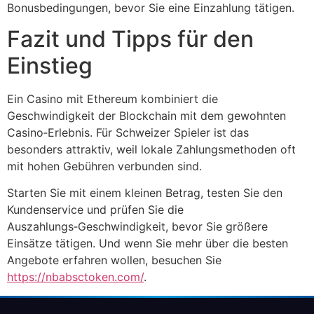
Bonusbedingungen, bevor Sie eine Einzahlung tätigen.
Fazit und Tipps für den
Einstieg
Ein Casino mit Ethereum kombiniert die
Geschwindigkeit der Blockchain mit dem gewohnten
Casino‑Erlebnis. Für Schweizer Spieler ist das
besonders attraktiv, weil lokale Zahlungsmethoden oft
mit hohen Gebühren verbunden sind.
Starten Sie mit einem kleinen Betrag, testen Sie den
Kundenservice und prüfen Sie die
Auszahlungs‑Geschwindigkeit, bevor Sie größere
Einsätze tätigen. Und wenn Sie mehr über die besten
Angebote erfahren wollen, besuchen Sie
https://nbabsctoken.com/
.