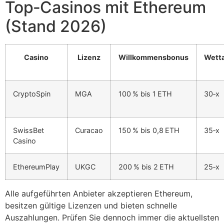
Top‑Casinos mit Ethereum
(Stand 2026)
Casino
Lizenz
Willkommensbonus
Wett
CryptoSpin
MGA
100 % bis 1 ETH
30‑x
SwissBet
Curacao
150 % bis 0,8 ETH
35‑x
Casino
EthereumPlay
UKGC
200 % bis 2 ETH
25‑x
Alle aufgeführten Anbieter akzeptieren Ethereum,
besitzen gültige Lizenzen und bieten schnelle
Auszahlungen. Prüfen Sie dennoch immer die aktuellsten