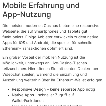
Mobile Erfahrung und
App‑Nutzung
Die meisten modernen Casinos bieten eine responsive
Webseite, die auf Smartphones und Tablets gut
funktioniert. Einige Anbieter entwickeln zudem native
Apps für iOS und Android, die speziell für schnelle
Ethereum‑Transaktionen optimiert sind.
Ein großer Vorteil der mobilen Nutzung ist die
Möglichkeit, unterwegs an Live‑Casino‑Tischen
teilzunehmen. Hier können Sie mit echten Dealern per
Videochat spielen, während die Einzahlung und
Auszahlung weiterhin über Ihr Ethereum‑Wallet erfolgen.
Responsive Design – keine separate App nötig
Native Apps – schneller Zugriff auf
Wallet‑Funktionen