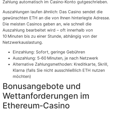
Zahlung automatisch im Casino‑Konto gutgeschrieben.
Auszahlungen laufen ähnlich: Das Casino sendet die
gewünschten ETH an die von Ihnen hinterlegte Adresse.
Die meisten Casinos geben an, wie schnell die
Auszahlung bearbeitet wird – oft innerhalb von
10 Minuten bis zu einer Stunde, abhängig von der
Netzwerkauslastung.
Einzahlung: Sofort, geringe Gebühren
Auszahlung: 5‑60 Minuten, je nach Netzwerk
Alternative Zahlungsmethoden: Kreditkarte, Skrill,
Klarna (falls Sie nicht ausschließlich ETH nutzen
möchten)
Bonusangebote und
Wettanforderungen im
Ethereum‑Casino